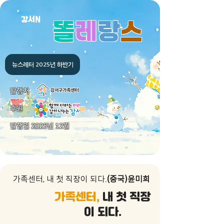
강서N
똘
레
랑
스
뉴스레터 2025년 하반기
발행처
후원
​발행일 2025년 12월
가족센터, 내 첫 직장이 되다.
(중국)윤미희
가족센터,
내 첫 직장
이 되다.