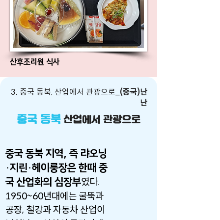
산후조리원 식사
3. 중국 동북, 산업에서 관광으로_
(중국)난
난
중국 동북
산업에서 관광으로
중국 동북 지역, 즉 랴오닝
·지린·헤이룽장은 한때 중
국 산업화의 심장부
였다.
1950~60년대에는 굴뚝과
공장, 철강과 자동차 산업이