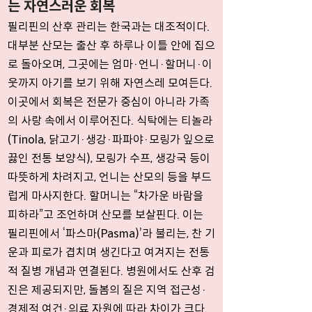
는 자연스러운 회복
필리핀의 산후 관리는 한국과는 대조적이다.
대부분 산모는 출산 후 하루나 이틀 안에 집으
로 돌아오며, 그곳에는 엄마·언니·할머니·이
웃까지 아기를 보기 위해 자연스레 모여든다.
이곳에서 회복은 전문가 중심이 아니라 가족
의 사랑 속에서 이루어진다. 식탁에는 티놀라
(Tinola, 닭고기·생강·파파야·모링가 잎으로
끓인 전통 보양식), 모링가 수프, 생강국 등이
따뜻하게 차려지고, 언니는 산모의 등을 부드
럽게 마사지한다. 할머니는 “차가운 바람을
피하라”고 조언하며 산모를 보살핀다. 이는
필리핀에서 ‘파스마(Pasma)’라 불리는, 찬 기
운과 피로가 겹치며 생긴다고 여겨지는 전통
적 질병 개념과 연결된다. 병원에서도 산후 검
진은 제공되지만, 돌봄의 질은 지역 접근성·
경제적 여건·의료 자원에 따라 차이가 크다.